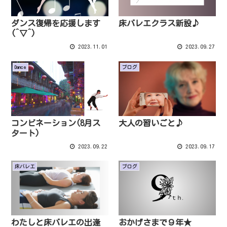
ダンス復帰を応援します
床バレエクラス新設♪
(^▽^)
2023.11.01
2023.09.27
Dance
ブログ
コンビネーション(8月ス
大人の習いごと♪
タート)
2023.09.22
2023.09.17
床バレエ
ブログ
わたしと床バレエの出逢
おかげさまで９年★